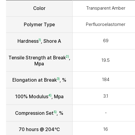
Color
Transparent Amber
Polymer Type
Perfluoroelastomer
1)
69
Hardness
, Shore A
2)
Tensile Strength at Break
,
19.5
Mpa
3)
184
Elongation at Break
, %
4)
3.1
100% Modulus
, Mpa
5)
-
Compression Set
, %
70 hours @ 204℃
16