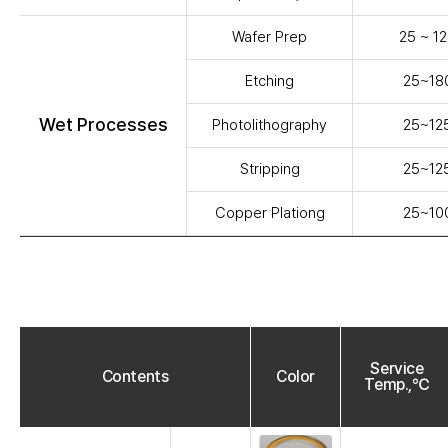
Wafer Prep
25 ~ 
Etching
25~1
Wet Processes
Photolithography
25~1
Stripping
25~1
Copper Plationg
25~1
Service
Contents
Color
Temp.,℃