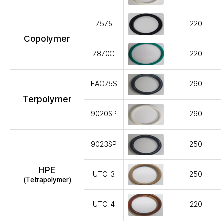
7575
220
Copolymer
7870G
220
EAO75S
260
Terpolymer
9020SP
260
9023SP
250
HPE
UTC-3
250
(Tetrapolymer)
UTC-4
220