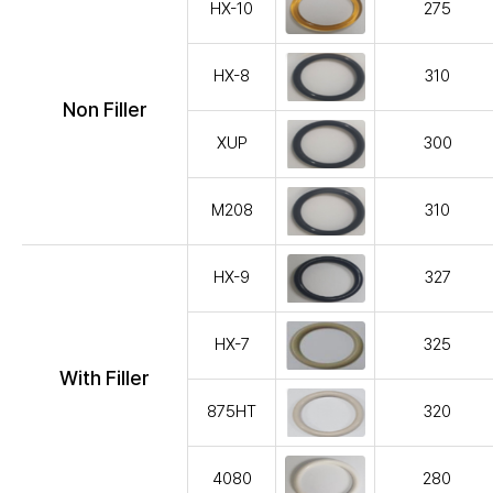
HX-10
275
HX-8
310
Non Filler
XUP
300
M208
310
HX-9
327
HX-7
325
With Filler
875HT
320
4080
280